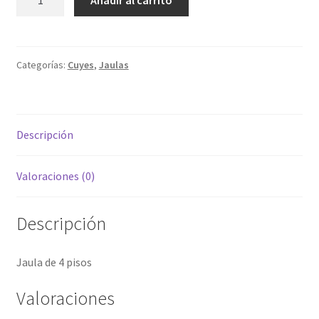
de
4
pisos
cantidad
Categorías:
Cuyes
,
Jaulas
Descripción
Valoraciones (0)
Descripción
Jaula de 4 pisos
Valoraciones