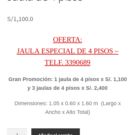
S/
1,100.0
OFERTA:
JAULA
ESPECIAL
DE
4
PISOS
–
TELF. 3390689
Gran Promoción: 1 jaula de 4 pisos x S/. 1,100
y 3 jaulas de 4 pisos x S/. 2,400
Dimensiones: 1.05 x 0.60 x 1.60 m (Largo x
Ancho x Alto Total)
Jaula
Añadir al carrito